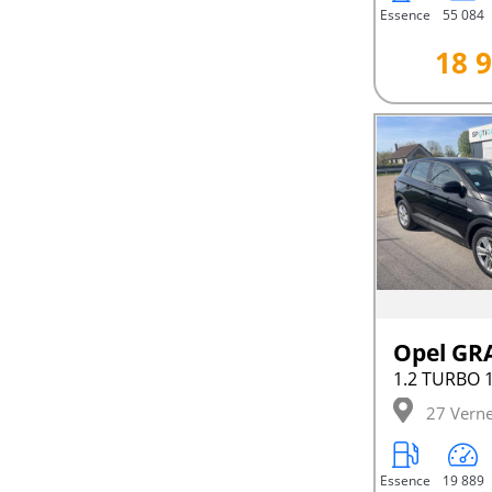
Essence
55 084
18 9
1.2 TURBO 
27 Verne
Essence
19 889