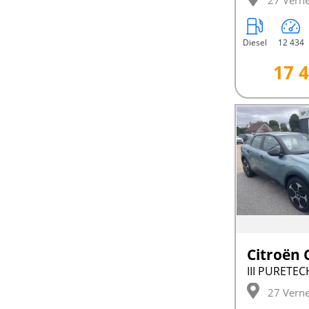
27 Verne
Diesel
12 434
17 4
Citroën 
27 Verne