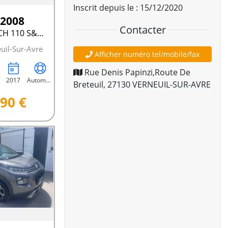
Inscrit depuis le : 15/12/2020
 2008
Contacter
1.2 PURETECH 110 S&AMP;S EAT6 ALLURE BUS.
uil-Sur-Avre
Afficher numéro tel/mobile/fax
Rue Denis Papinzi,Route De
2017
Automatique
Breteuil
,
27130
VERNEUIL-SUR-AVRE
90 €