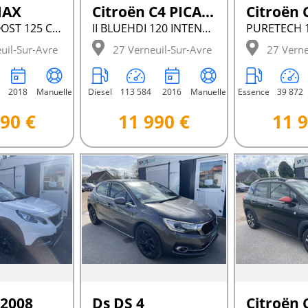
MAX
Citroën C4 PICASSO
II 1.0 ECOBOOST 125 CH BVM6 S&AMP;S TITANIUM
II BLUEHDI 120 INTENSIVE
uil-Sur-Avre
27 Verneuil-Sur-Avre
27 Verne
2018
Manuelle
Diesel
113 584
2016
Manuelle
Essence
39 872
90 €
11 990 €
11 9
 2008
Ds DS 4