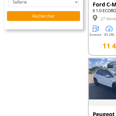
Ford C-
Rechercher
27 Verne
Essence
85 246
11 4
Peugeot