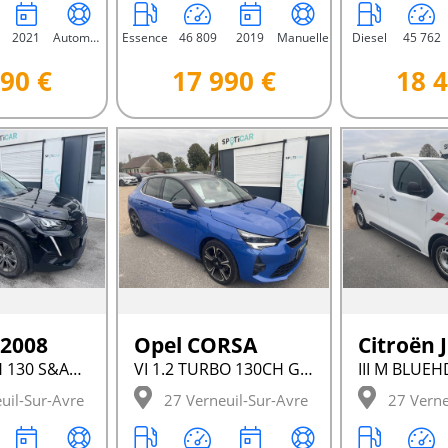
2021
Automatique
Essence
46 809
2019
Manuelle
Diesel
45 762
90 €
17 990 €
18 4
 2008
Opel CORSA
Citroën
II PURETECH 130 S&AMP;S EAT8 ACTIVE PACK
VI 1.2 TURBO 130CH GS LINE
uil-Sur-Avre
27 Verneuil-Sur-Avre
27 Verne