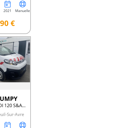
2021
Manuelle
90 €
 JUMPY
III M BLUEHDI 120 S&AMP;S BVM6 CLUB
uil-Sur-Avre