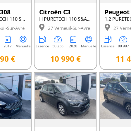
 308
Citroën C3
Peugeot
II 1.2 PURETECH 110 S&AMP;S ACTIVE
III PURETECH 110 S&AMP;S BVM6 GRAPHIC
uil-Sur-Avre
27 Verneuil-Sur-Avre
27 Verne
2017
Manuelle
Essence
50 256
2020
Manuelle
Essence
89 997
90 €
10 990 €
11 4