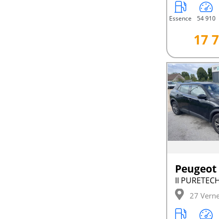
Essence
54 910
17 7
Peugeot
27 Verne