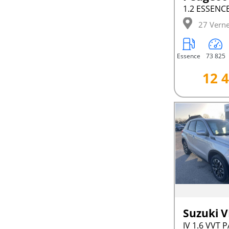
27 Verne
Essence
73 825
12 4
Suzuki 