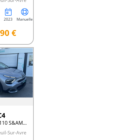
uil-Sur-Avre
2023
Manuelle
90 €
C4
III BLUEHDI 110 S&AMP;S BVM6 SHINE
uil-Sur-Avre