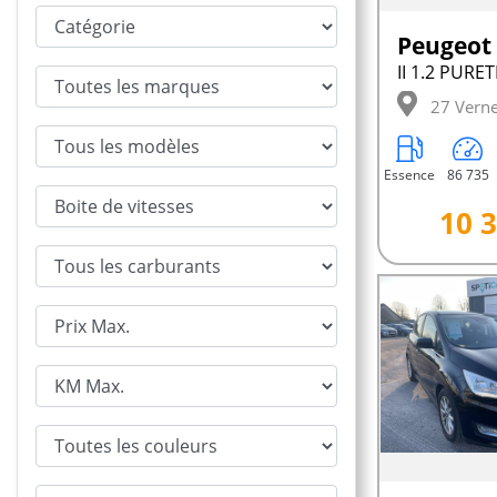
Peugeot
27 Verne
Essence
86 735
10 3