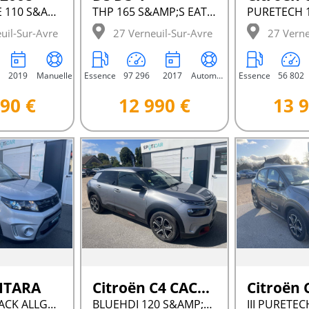
1.2 ESSENCE 110 S&AMP;S CROSSWAY
THP 165 S&AMP;S EAT6 SO CHIC
uil-Sur-Avre
27 Verneuil-Sur-Avre
27 Verne
2019
Manuelle
Essence
97 296
2017
Automatique
Essence
56 802
90 €
12 990 €
13 9
VITARA
Citroën C4 CACTUS
Citroën 
IV 1.6 VVT PACK ALLGRIP
BLUEHDI 120 S&AMP;S EAT6 C-SERIES