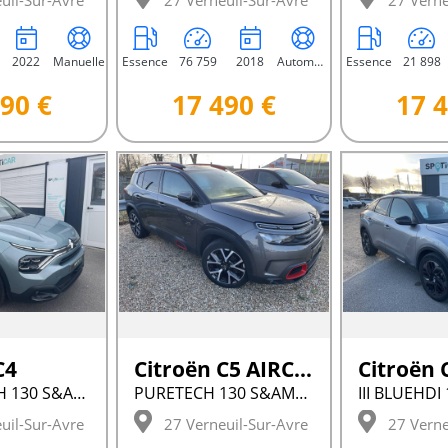
uil-Sur-Avre
27 Verneuil-Sur-Avre
27 Verne
2022
Manuelle
Essence
76 759
2018
Automatique
Essence
21 898
90 €
17 490 €
17 4
C4
Citroën C5 AIRCROSS
Citroën 
III PURETECH 130 S&AMP;S EAT8 FEEL
PURETECH 130 S&AMP;S BVM6 FEEL
uil-Sur-Avre
27 Verneuil-Sur-Avre
27 Verne