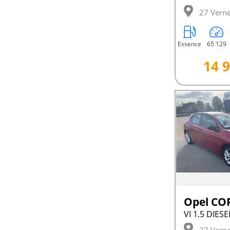
27 Verne
Essence
65 129
14 9
Opel CO