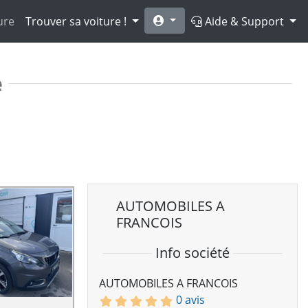
ure
Trouver sa voiture !
Aide & Support
e
AUTOMOBILES A
FRANCOIS
Info société
AUTOMOBILES A FRANCOIS
0 avis