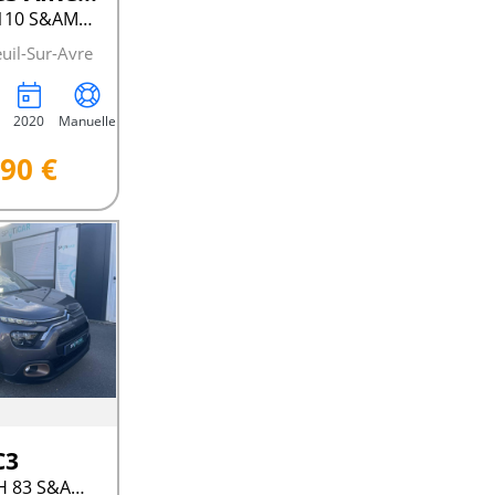
PURETECH 110 S&AMP;S BVM6 C-SERIES
uil-Sur-Avre
2020
Manuelle
90 €
C3
III PURETECH 83 S&AMP;S BVM C-SERIES