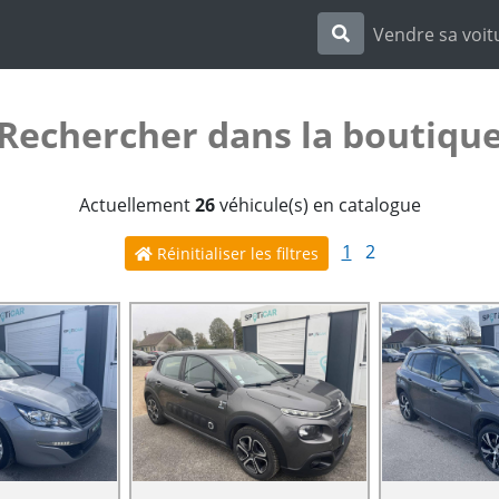
Vendre sa voit
Rechercher dans la boutiqu
Actuellement
26
véhicule(s) en catalogue
1
2
Réinitialiser les filtres