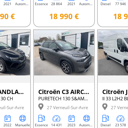
2021
Automatique
Essence
28 864
2021
Automatique
Diesel
77 946
90 €
18 990 €
18 9
Opel GRANDLAND
Citroën C3 AIRCROSS
Citroën
130 CH
PURETECH 130 S&AMP;S EAT6 SHINE
uil-Sur-Avre
27 Verneuil-Sur-Avre
27 Verne
2022
Manuelle
Essence
14 431
2023
Automatique
Diesel
23 578