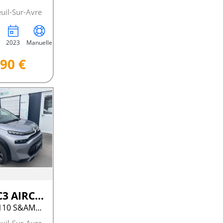
uil-Sur-Avre
2023
Manuelle
90 €
Citroën C3 AIRCROSS
PURETECH 110 S&AMP;S BVM6 SHINE