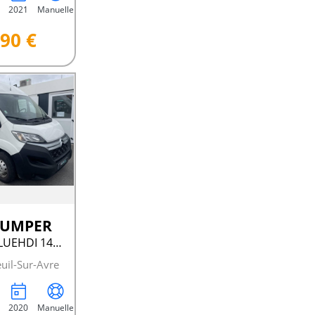
2021
Manuelle
90 €
 JUMPER
II 33 L2H2 BLUEHDI 140 S&AMP;S BVM6 CLUB
uil-Sur-Avre
2020
Manuelle