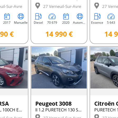
uil-Sur-Avre
27 Verneuil-Sur-Avre
27 Verne
2017
Manuelle
Diesel
70 679
2020
Automatique
Essence
5 643
90 €
14 990 €
14 9
RSA
Peugeot 3008
VI 1.5 DIESEL 100CH ELEGANCE BUSINESS
II 1.2 PURETECH 130 S&AMP;S EAT6 ALLURE