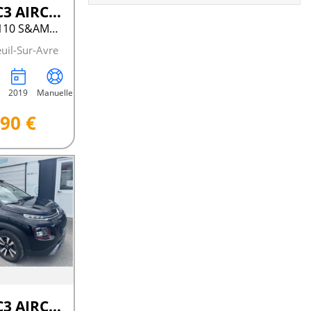
Citroën C3 AIRCROSS
PURETECH 110 S&AMP;S BVM6 FEEL
uil-Sur-Avre
2019
Manuelle
90 €
Citroën C3 AIRCROSS