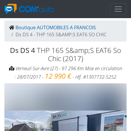
Boutique AUTOMOBILES A FRANCOIS
Ds DS 4 - THP 165 S&AMP;S EAT6 SO CHIC
Ds DS 4
THP 165 S&amp;S EAT6 So
Chic (2017)
Verneuil-Sur-Avre (27) - 97 296 Km Mise en circulation
12 990 €
: 28/07/2017 -
- réf. #1307732-5252