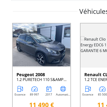
Véhicules
Peugeot 2008
Renault C
1.2 PURETECH 110 S&AMP;S EAT6 ALLURE BUS.
Essence
89 997
2017
Automatique
Essence
85 500
11 490 €
11 