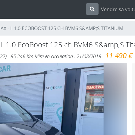
Vendre sa voit
MAX - II 1.0 ECOBOOST 125 CH BVM6 S&AMP;S TITANIUM
X
II 1.0 EcoBoost 125 ch BVM6 S&amp;S Tit
11 490 €
(27) - 85 246 Km Mise en circulation : 21/08/2018 -