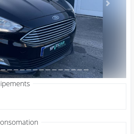
Suivant
ipements
consomation