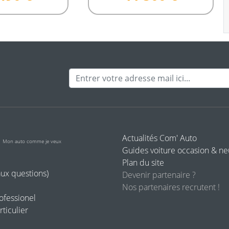
Adresse mail
o
Actualités Com' Auto
Mon auto comme je veux
Guides voiture occasion & n
Plan du site
aux questions)
Devenir partenaire ?
Nos partenaires recrutent !
rofessionel
rticulier