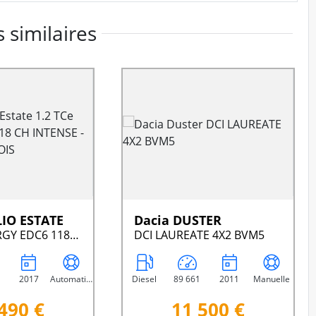
 similaires
LIO ESTATE
Dacia DUSTER
1.2 TCE ENERGY EDC6 118 CH INTENSE - GARANTIE 6 MOIS
DCI LAUREATE 4X2 BVM5
2017
Automatique
Diesel
89 661
2011
Manuelle
490 €
11 500 €