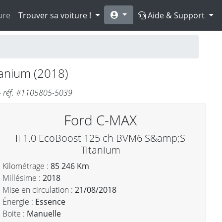
ure
Trouver sa voiture !
Aide & Support
anium (2018)
- réf. #1105805-5039
Ford C-MAX
II 1.0 EcoBoost 125 ch BVM6 S&amp;S
Titanium
Kilométrage :
85 246 Km
Millésime :
2018
Mise en circulation :
21/08/2018
Énergie :
Essence
Boite :
Manuelle