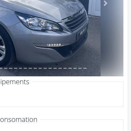
Suivant
ipements
consomation