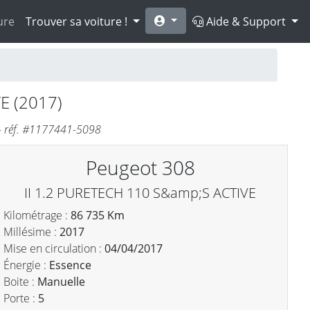
ure
Trouver sa voiture !
Aide & Support
E (2017)
- réf. #1177441-5098
Peugeot 308
II 1.2 PURETECH 110 S&amp;S ACTIVE
Kilométrage :
86 735 Km
Millésime :
2017
Mise en circulation :
04/04/2017
Énergie :
Essence
Boite :
Manuelle
Porte :
5