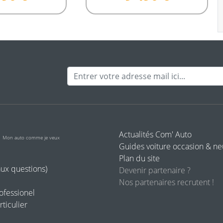
Adresse mail
o
Actualités Com' Auto
Mon auto comme je veux
Guides voiture occasion & n
Plan du site
aux questions)
Devenir partenaire ?
Nos partenaires recrutent !
rofessionel
rticulier